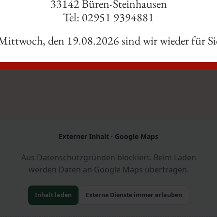
33142 Büren-Steinhausen
ngen abholen?
Tel: 02951 9394881
ittwoch, den 19.08.2026 sind wir wieder für Si
 Hilfe?
Externer Inhalt · Google Maps
Aus Datenschutzgründen blockiert. Beim Laden
werden Daten an Google Maps übertragen.
Inhalt laden
Externe Dienste immer erlauben