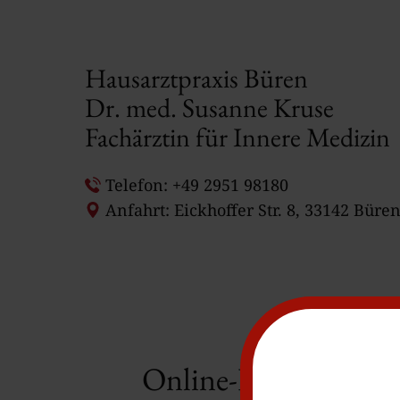
Hausarztpraxis Büren
Dr. med. Susanne Kruse
Fachärztin für Innere Medizin
Telefon: +49 2951 98180
Anfahrt: Eickhoffer Str. 8, 33142 Büre
Online-Dienste: