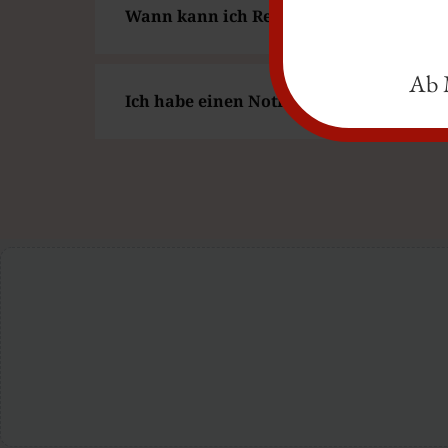
Wann kann ich Rezepte und Überweisu
Ab M
Ich habe einen Notfall, wo bekomme ich