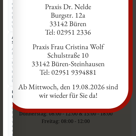
erforderlich
Praxis Dr. Nelde
für
den
Burgstr. 12a
Betrieb
33142 Büren
der
Website.
Kontakt
Tel: 02951 2336
Anonyme
COOKIELOS
Statistik
Praxis Frau Cristina Wolf
Telefon: +49 2951 98180
Anonyme
Schulstraße 10
Reichweitenmessung
Anfahrt: Eickhoffer Str. 8, 33142 Büren
–
33142 Büren-Steinhausen
kein
Tracking,
Tel: 02951 9394881
keine
Sprechzeiten
personenbezogenen
Daten.
Ab Mittwoch, den 19.08.2026 sind
Montag: 08:00 - 12:00 & 15:00 - 18:00
Externe
wir wieder für Sie da!
Dienste
Dienstag: 08:00 - 12:00 & 15:00 - 18:00
Drittanbieter
Mittwoch: 08:00 - 12:00
(z.
B.
Donnerstag: 08:00 - 12:00 & 15:00 - 18:00
Google)
Freitag: 08:00 - 12:00
werden
erst
nach
Ihrer