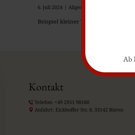
6. Juli 2024
Allgemein
Beispiel kleiner Text. Lorem ipsum do
Ab M
Kontakt
Telefon: +49 2951 98180
Anfahrt: Eickhoffer Str. 8, 33142 Büren